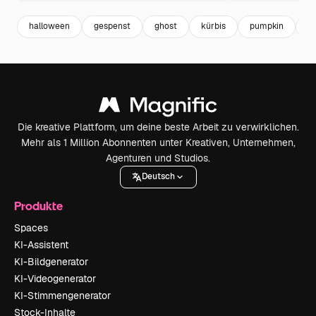
halloween
gespenst
ghost
kürbis
pumpkin
gr
Die kreative Plattform, um deine beste Arbeit zu verwirklichen.
Mehr als 1 Million Abonnenten unter Kreativen, Unternehmen,
Agenturen und Studios.
Deutsch
Produkte
Spaces
KI-Assistent
KI-Bildgenerator
KI-Videogenerator
KI-Stimmengenerator
Stock-Inhalte