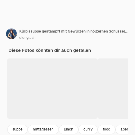
Kürbissuppe gestampft mit Gewürzen in hölzernen Schüsseln auf dunklen Brettern.
elenglush
Diese Fotos könnten dir auch gefallen
suppe
mittagessen
lunch
curry
food
abendes