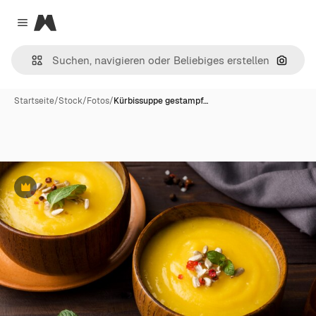
Magnific
Close menu
Nach B
Startseite
/
Stock
/
Fotos
/
Kürbissuppe gestampf…
Premium