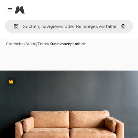
Magnific
Close menu
Nach B
Startseite
/
Stock
/
Fotos
/
Kunstkonzept mit alt…
Premium