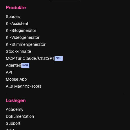
Produkte
Spaces
KI-Assistent
KI-Bildgenerator
KI-Videogenerator
KI-Stimmengenerator
Stock-Inhalte
MCP für Claude/ChatGPT
Neu
Agenten
Neu
API
Mobile App
Alle Magnific-Tools
Loslegen
Academy
Dokumentation
Support