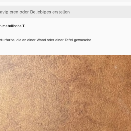
r-metallische T…
Kupfer-metallische Texturfarbe, die an einer Wand oder einer Tafel gewaschen wird, nahtlose Hintergrundtextur, zufällige Textur