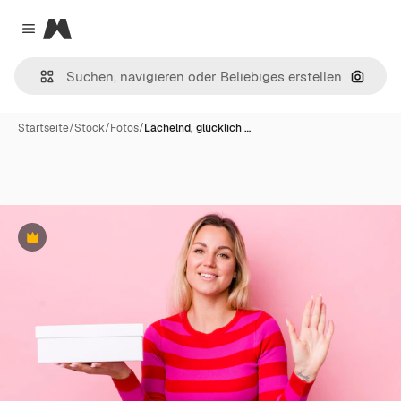
Magnific
Close menu
Nach B
Startseite
/
Stock
/
Fotos
/
Lächelnd, glücklich …
Premium