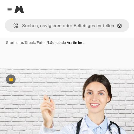
Magnific
Close menu
Nach B
Startseite
/
Stock
/
Fotos
/
Lächelnde Ärztin im …
Premium