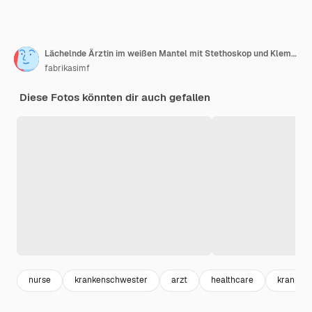
Lächelnde Ärztin im weißen Mantel mit Stethoskop und Klemmbrett Finger zeigend
fabrikasimf
Diese Fotos könnten dir auch gefallen
nurse
krankenschwester
arzt
healthcare
kranken