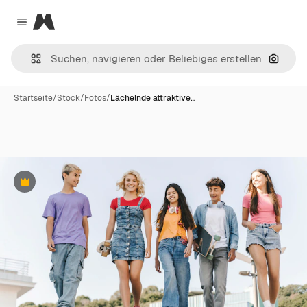
Magnific
Close menu
Nach B
Startseite
/
Stock
/
Fotos
/
Lächelnde attraktive…
Premium