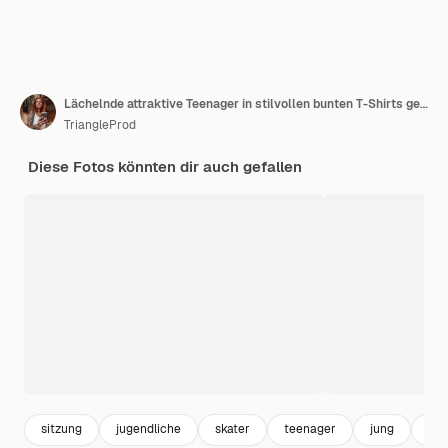
Lächelnde attraktive Teenager in stilvollen bunten T-Shirts gehen zusammen auf der Treppe
TriangleProd
Diese Fotos könnten dir auch gefallen
sitzung
jugendliche
skater
teenager
jung
kin