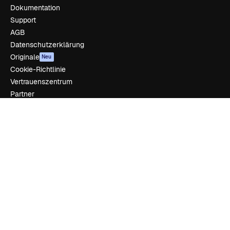
Dokumentation
Support
AGB
Datenschutzerklärung
Originale
Neu
Cookie-Richtlinie
Vertrauenszentrum
Partner
Unternehmen
Unternehmen
Preise
Über uns
Reviews
Karriere
Suchtrends
Blog
Veranstaltungen