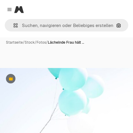
Magnific
Close menu
Nach B
Startseite
/
Stock
/
Fotos
/
Lächelnde Frau hält …
Premium