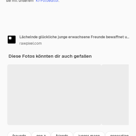
sie mit unserem
KI-Fotoeditor
.
Lächelnde glückliche junge erwachsene Freunde bewaffnet um Freundschaft der Schulter draußen
rawpixel.com
Diese Fotos könnten dir auch gefallen
freunde
gen z
friends
junger mann
generation z