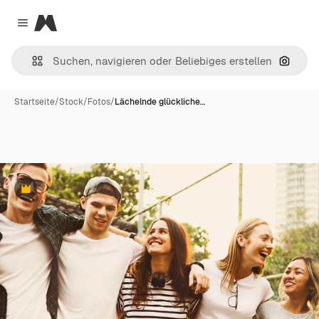
Magnific
Close menu
Nach B
Startseite
/
Stock
/
Fotos
/
Lächelnde glückliche…
Premium