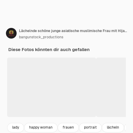
Lächelnde schöne junge asiatische muslimische Frau mit Hijab und lila Kleid mit Geschenkgutschein und Blick in die Kamera isoliert auf weißem Studiohintergrund
bangunstock_productions
Diese Fotos könnten dir auch gefallen
lady
happy woman
frauen
portrait
lächeln
gl