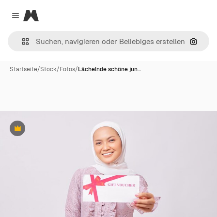
Magnific
Close menu
Nach B
Startseite
/
Stock
/
Fotos
/
Lächelnde schöne jun…
Premium