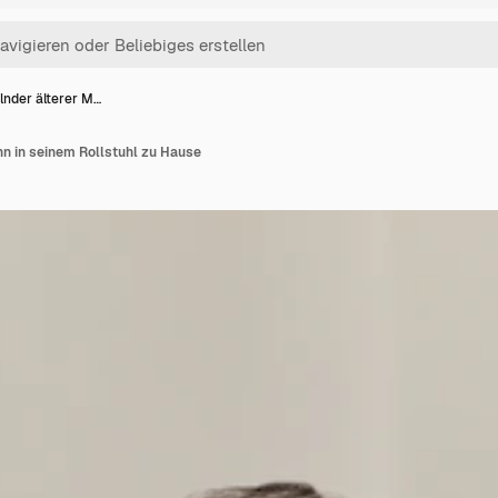
lnder älterer M…
nn in seinem Rollstuhl zu Hause