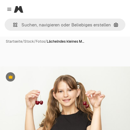
Magnific
Close menu
Nach B
Startseite
/
Stock
/
Fotos
/
Lächelndes kleines M…
Premium