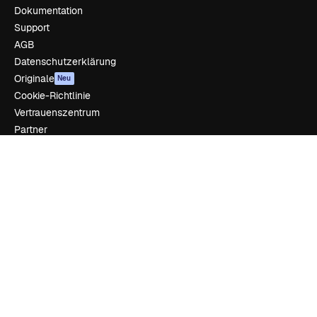
Dokumentation
Support
AGB
Datenschutzerklärung
Originale
Neu
Cookie-Richtlinie
Vertrauenszentrum
Partner
Unternehmen
Unternehmen
Preise
Über uns
Reviews
Karriere
Suchtrends
Blog
Veranstaltungen