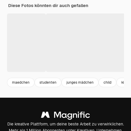
Diese Fotos könnten dir auch gefallen
maedchen
studenten
junges mädchen
child
kinde
Die kreative Plattform, um deine beste Arbeit zu verwirklichen.
Mehr als 1 Million Abonnenten unter Kreativen, Unternehmen,