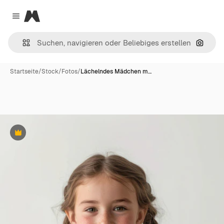
Magnific
Close menu
Nach B
Startseite
/
Stock
/
Fotos
/
Lächelndes Mädchen m…
Premium