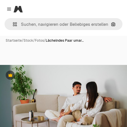
Magnific
Close menu
Nach B
Startseite
/
Stock
/
Fotos
/
Lächelndes Paar umar…
Premium