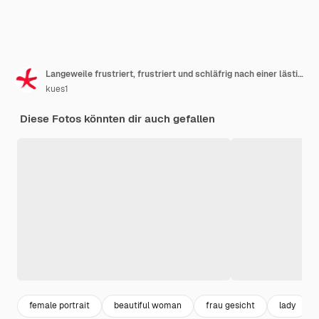
Langeweile frustriert, frustriert und schläfrig nach einer lästigen, langweiligen und mühsamen Aufgabe, das Gesicht mit der Hand zu halten
kues1
Diese Fotos könnten dir auch gefallen
female portrait
beautiful woman
frau gesicht
lady