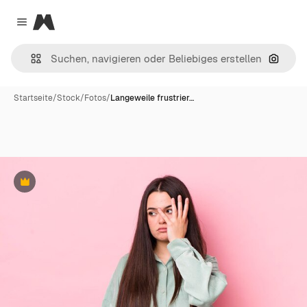
Magnific
Close menu
Nach B
Startseite
/
Stock
/
Fotos
/
Langeweile frustrier…
Premium