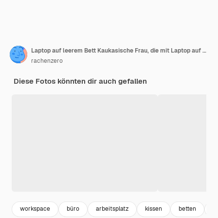
Laptop auf leerem Bett Kaukasische Frau, die mit Laptop auf dem Bett liegt
rachenzero
Diese Fotos könnten dir auch gefallen
workspace
büro
arbeitsplatz
kissen
betten
s