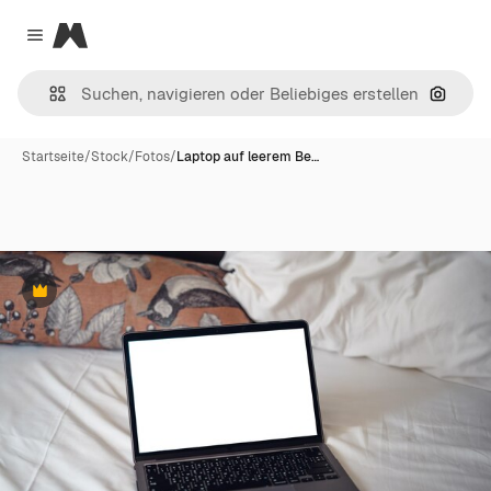
Magnific
Close menu
Nach B
Startseite
/
Stock
/
Fotos
/
Laptop auf leerem Be…
Premium