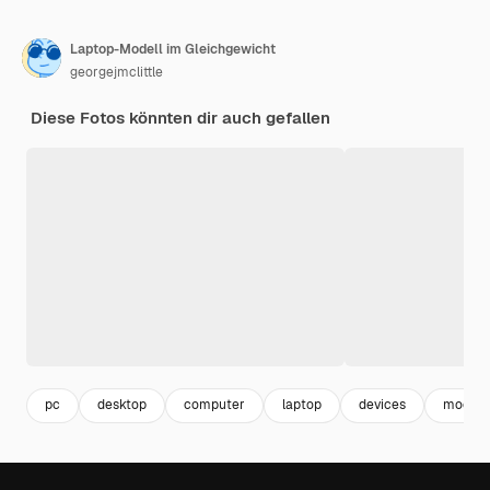
Laptop-Modell im Gleichgewicht
georgejmclittle
Diese Fotos könnten dir auch gefallen
pc
desktop
computer
laptop
devices
mockup