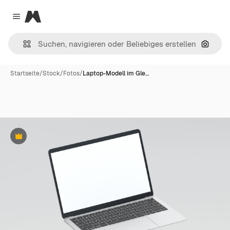
Magnific
Close menu
Nach B
Startseite
/
Stock
/
Fotos
/
Laptop-Modell im Gle…
Premium