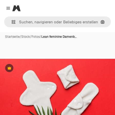
Magnific
Close menu
Nach B
Startseite
/
Stock
/
Fotos
/
Lean feminine Damenb…
Premium