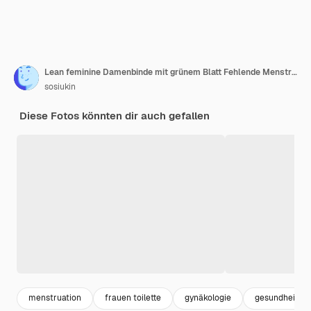
Lean feminine Damenbinde mit grünem Blatt Fehlende Menstruation bei Frauen Minimales Konzept der weiblichen Wechseljahre Draufsicht des Kopierbereichs
sosiukin
Diese Fotos könnten dir auch gefallen
menstruation
frauen toilette
gynäkologie
gesundheit