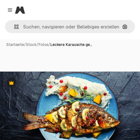
Magnific
Close menu
Nach B
Startseite
/
Stock
/
Fotos
/
Leckere Karausche ge…
Premium