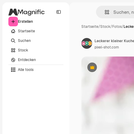
Erstellen
Startseite
/
Stock
/
Fotos
/
Lecke
Startseite
Suchen
Leckerer kleiner Kuc
pixel-shot.com
Stock
Entdecken
Alle tools
Premium