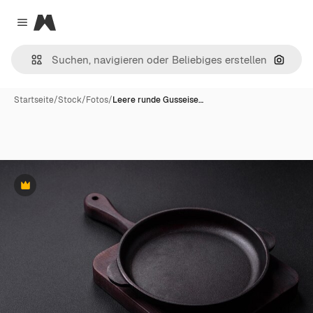
Magnific
Close menu
Nach B
Startseite
/
Stock
/
Fotos
/
Leere runde Gusseise…
Premium