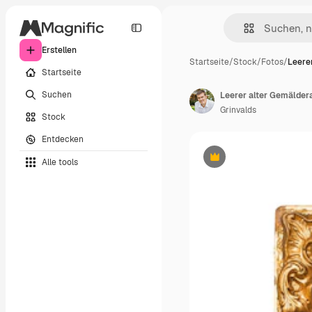
Erstellen
Startseite
/
Stock
/
Fotos
/
Leere
Startseite
Suchen
Leerer alter Gemälde
Grinvalds
Stock
Entdecken
Alle tools
Premium