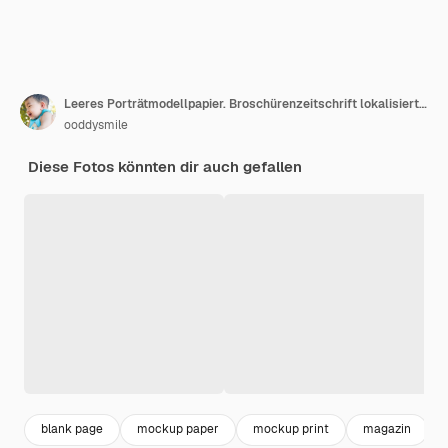
Leeres Porträtmodellpapier. Broschürenzeitschrift lokalisiert auf braunem Holztisch
ooddysmile
Diese Fotos könnten dir auch gefallen
blank page
mockup paper
mockup print
magazin