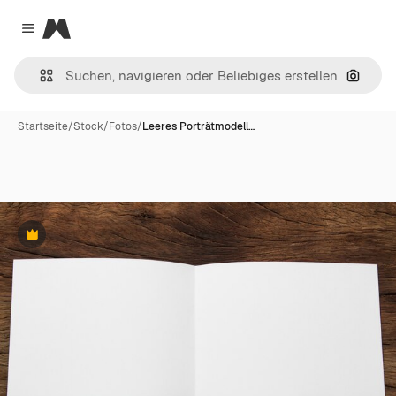
Magnific
Close menu
Nach B
Startseite
/
Stock
/
Fotos
/
Leeres Porträtmodell…
Premium