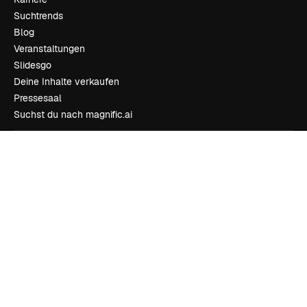
Suchtrends
Blog
Veranstaltungen
Slidesgo
Deine Inhalte verkaufen
Pressesaal
Suchst du nach magnific.ai
Kontakt aufnehmen
Kundensupport
Instagram
YouTube
LinkedIn
TikTok
Discord
X
Reddit