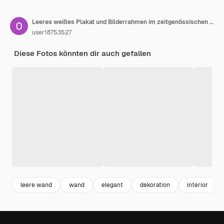
Leeres weißes Plakat und Bilderrahmen im zeitgenössischen Luxusinterieur mit dunkelgrüner Wand, minimalistischem 3D-Rendering
user18753527
Diese Fotos könnten dir auch gefallen
leere wand
wand
elegant
dekoration
interior