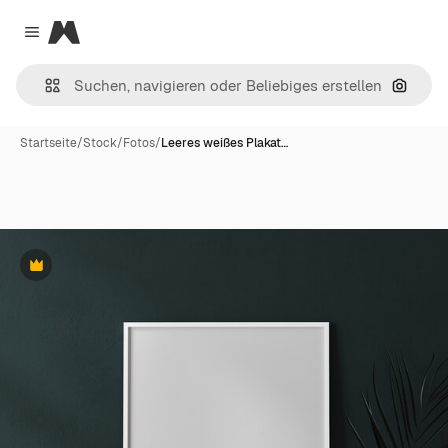
Magnific
Close menu
Nach B
Startseite
/
Stock
/
Fotos
/
Leeres weißes Plakat…
Premium