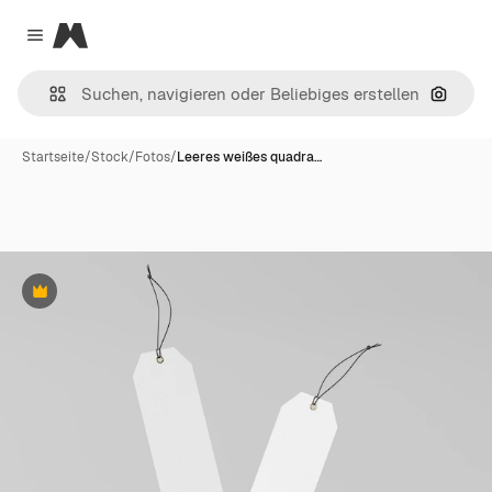
Magnific
Close menu
Nach B
Startseite
/
Stock
/
Fotos
/
Leeres weißes quadra…
Premium