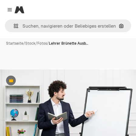
Magnific
Close menu
Nach B
Startseite
/
Stock
/
Fotos
/
Lehrer Brünette Ausb…
Premium