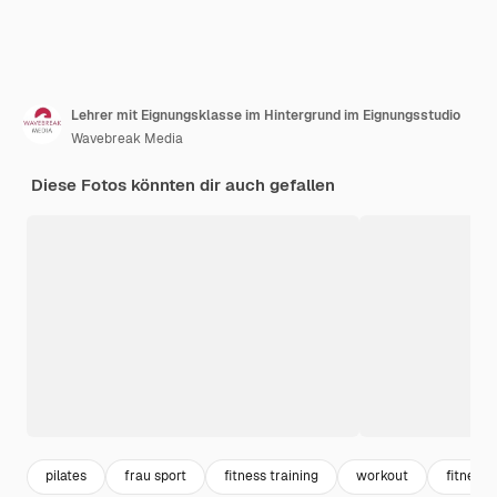
Lehrer mit Eignungsklasse im Hintergrund im Eignungsstudio
Wavebreak Media
Diese Fotos könnten dir auch gefallen
pilates
frau sport
fitness training
workout
fitness