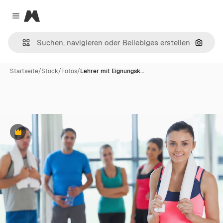
Magnific
Close menu
Nach B
Startseite
/
Stock
/
Fotos
/
Lehrer mit Eignungsk…
Premium