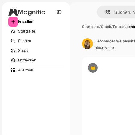
Erstellen
Startseite
/
Stock
/
Fotos
/
Leonb
Startseite
Suchen
Leonberger Welpensitze
lifeonwhite
Stock
Entdecken
Alle tools
Premium