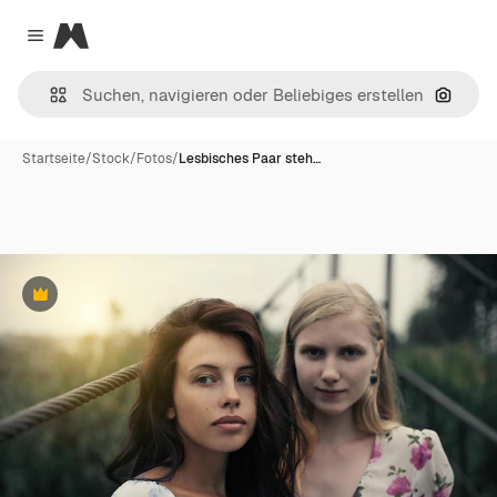
Magnific
Close menu
Nach B
Startseite
/
Stock
/
Fotos
/
Lesbisches Paar steh…
Premium