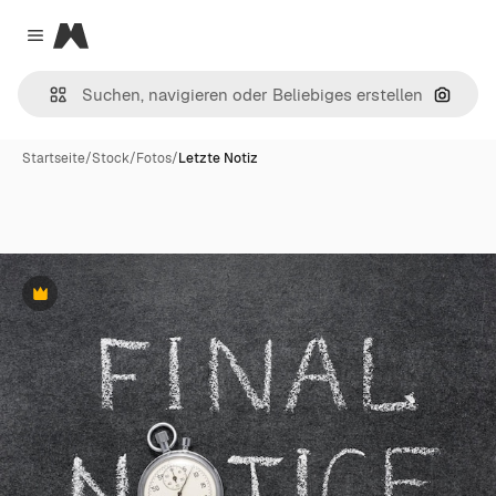
Magnific
Close menu
Nach B
Startseite
/
Stock
/
Fotos
/
Letzte Notiz
Premium