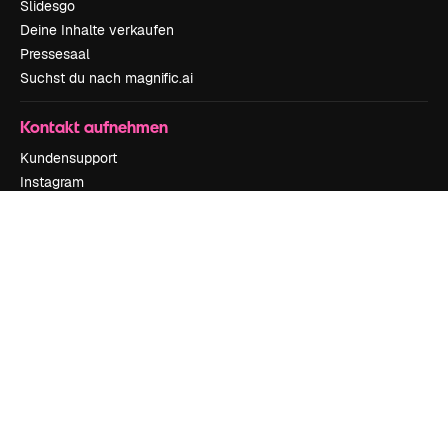
Slidesgo
Deine Inhalte verkaufen
Pressesaal
Suchst du nach magnific.ai
Kontakt aufnehmen
Kundensupport
Instagram
YouTube
LinkedIn
TikTok
Discord
X
Reddit
Copyright © 2010-
2026
Freepik Company S.L.U.
Alle Rechte vorbehalten
.