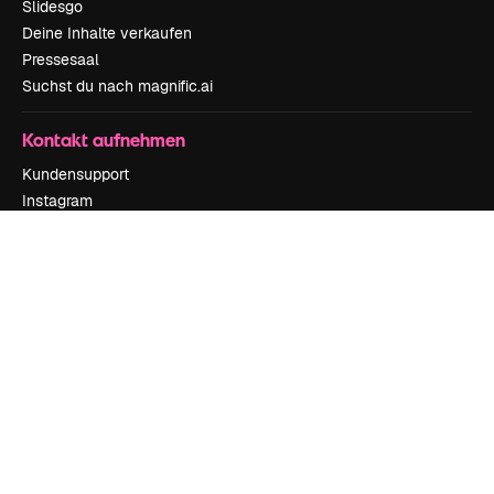
Slidesgo
Deine Inhalte verkaufen
Pressesaal
Suchst du nach magnific.ai
Kontakt aufnehmen
Kundensupport
Instagram
YouTube
LinkedIn
TikTok
Discord
X
Reddit
Copyright © 2010-
2026
Freepik Company S.L.U.
Alle Rechte vorbehalten
.