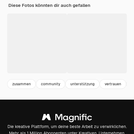
Diese Fotos könnten dir auch gefallen
zusammen
community
unterstützung
vertrauen
t
Die kreative Plattform, um deine beste Arbeit zu verwirklichen.
Mehr als 1 Million Abonnenten unter Kreativen, Unternehmen,