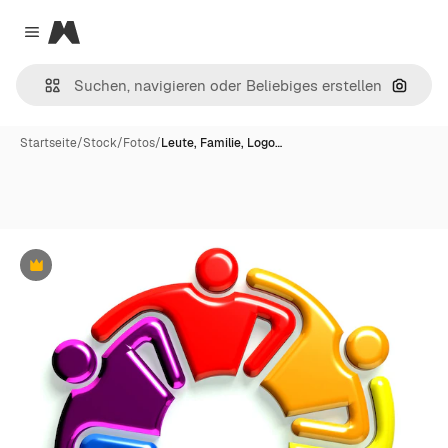
Magnific
Close menu
Nach B
Startseite
/
Stock
/
Fotos
/
Leute, Familie, Logo…
Premium