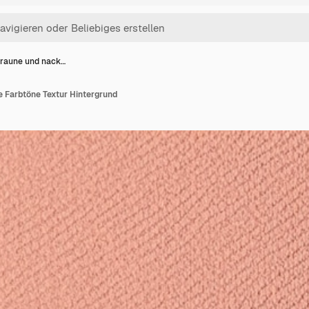
braune und nack…
e Farbtöne Textur Hintergrund