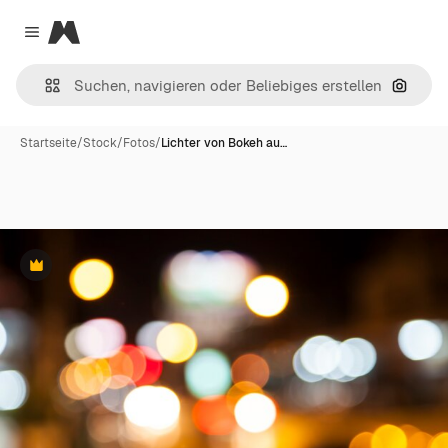
Magnific
Close menu
Nach B
Startseite
/
Stock
/
Fotos
/
Lichter von Bokeh au…
Premium