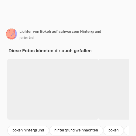
Lichter von Bokeh auf schwarzem Hintergrund
peterkai
Diese Fotos könnten dir auch gefallen
bokeh hintergrund
hintergrund weihnachten
bokeh
feie