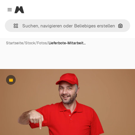
Magnific
Close menu
Nach B
Startseite
/
Stock
/
Fotos
/
Lieferbote-Mitarbeit…
Premium