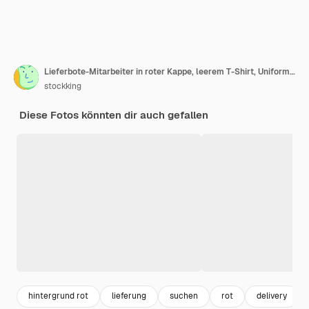
Lieferbote-Mitarbeiter in roter Kappe, leerem T-Shirt, Uniform, der lächelnd in die Kamera blickt und mit dem Zeigefinger nach unten zeigt, der über braunem Hintergrund steht
stockking
Diese Fotos könnten dir auch gefallen
hintergrund rot
lieferung
suchen
rot
delivery