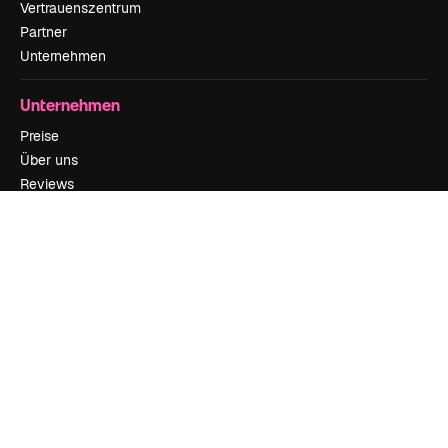
Vertrauenszentrum
Partner
Unternehmen
Unternehmen
Preise
Über uns
Reviews
Karriere
Suchtrends
Blog
Veranstaltungen
Slidesgo
Deine Inhalte verkaufen
Pressesaal
Suchst du nach magnific.ai
Kontakt aufnehmen