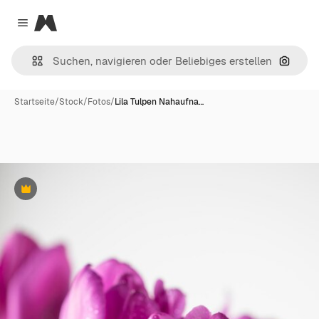
Magnific
Close menu
Nach B
Startseite
/
Stock
/
Fotos
/
Lila Tulpen Nahaufna…
Premium