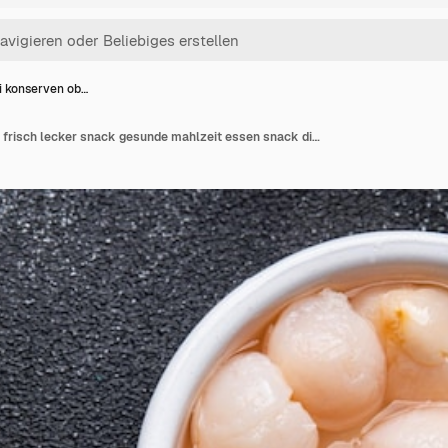
hi konserven ob…
Litschi konserven obst frisch lecker snack gesunde mahlzeit essen snack diät auf dem tisch kopierraum essen