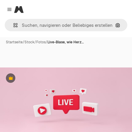
Magnific
Close menu
Nach B
Startseite
/
Stock
/
Fotos
/
Live-Blase, wie Herz…
Premium