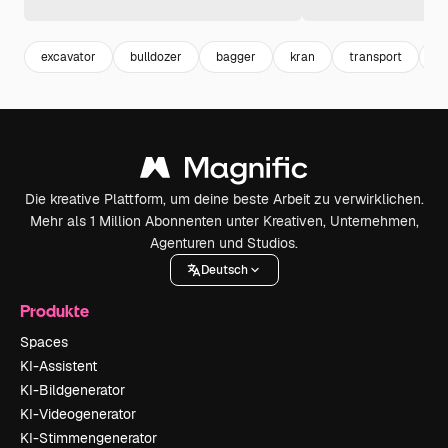
excavator
bulldozer
bagger
kran
transport
ga
Die kreative Plattform, um deine beste Arbeit zu verwirklichen.
Mehr als 1 Million Abonnenten unter Kreativen, Unternehmen,
Agenturen und Studios.
Deutsch
Produkte
Spaces
KI-Assistent
KI-Bildgenerator
KI-Videogenerator
KI-Stimmengenerator