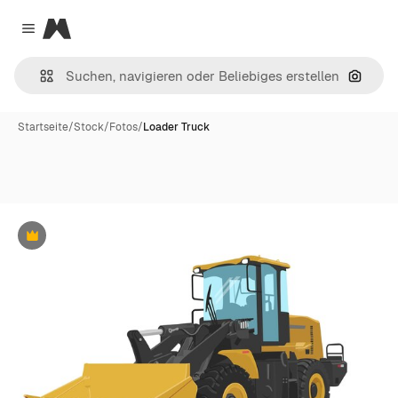
Magnific
Close menu
Nach B
Startseite
/
Stock
/
Fotos
/
Loader Truck
Premium