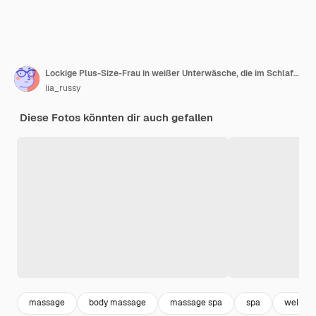
Lockige Plus-Size-Frau in weißer Unterwäsche, die im Schlafzimmer auf dem Bett liegt und dicke Hüften mit Körpervakuumglas massiert Fettverbrennungsbehandlung von übergewichtigem Körper Gewichtsverlustprogramm Anticellulite-Verfahren
lia_russy
Diese Fotos könnten dir auch gefallen
massage
body massage
massage spa
spa
wellnes