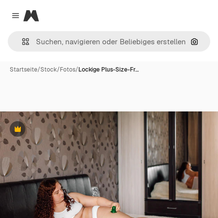
Magnific
Close menu
Nach B
Startseite
/
Stock
/
Fotos
/
Lockige Plus-Size-Fr…
Premium