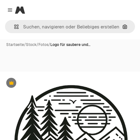
Magnific
Close menu
Nach B
Startseite
/
Stock
/
Fotos
/
Logo für saubere und…
Premium