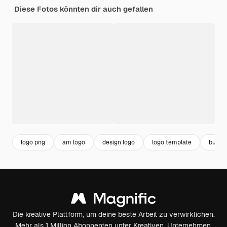
Diese Fotos könnten dir auch gefallen
logo png
am logo
design logo
logo template
busine
Die kreative Plattform, um deine beste Arbeit zu verwirklichen.
Mehr als 1 Million Abonnenten unter Kreativen, Unternehmen,