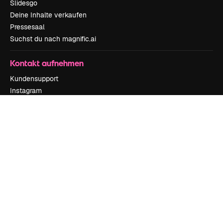
Slidesgo
Deine Inhalte verkaufen
Pressesaal
Suchst du nach magnific.ai
Kontakt aufnehmen
Kundensupport
Instagram
YouTube
LinkedIn
TikTok
Discord
X
Reddit
Copyright © 2010-
2026
Freepik Company S.L.U.
Alle Rechte vorbehalten
.