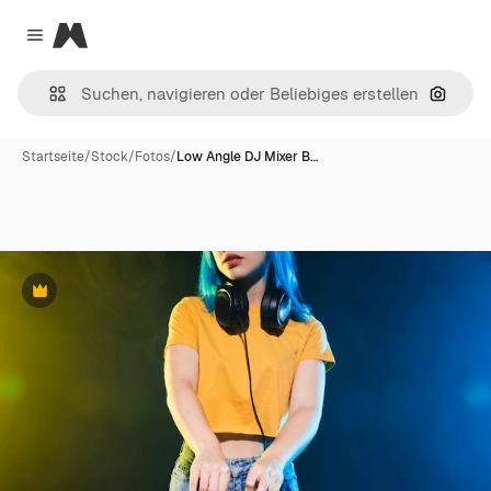
Magnific
Close menu
Nach B
Startseite
/
Stock
/
Fotos
/
Low Angle DJ Mixer B…
Premium