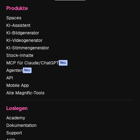
Produkte
Spaces
KI-Assistent
KI-Bildgenerator
KI-Videogenerator
KI-Stimmengenerator
Stock-Inhalte
MCP für Claude/ChatGPT
Neu
Agenten
Neu
API
Mobile App
Alle Magnific-Tools
Loslegen
Academy
Dokumentation
Support