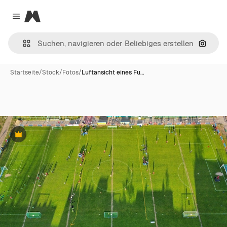
Magnific
Close menu
Nach B
Startseite
/
Stock
/
Fotos
/
Luftansicht eines Fu…
Premium