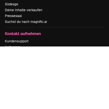
Slidesgo
Deine Inhalte verkaufen
Pressesaal
Suchst du nach magnific.ai
Kontakt aufnehmen
Kundensupport
Instagram
YouTube
LinkedIn
TikTok
Discord
X
Reddit
Copyright © 2010-
2026
Freepik Company S.L.U.
Alle Rechte vorbehalten
.