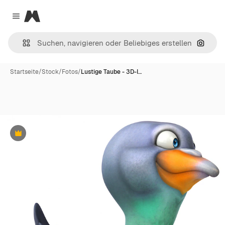
Magnific
Close menu
Nach B
Startseite
/
Stock
/
Fotos
/
Lustige Taube - 3D-I…
Premium