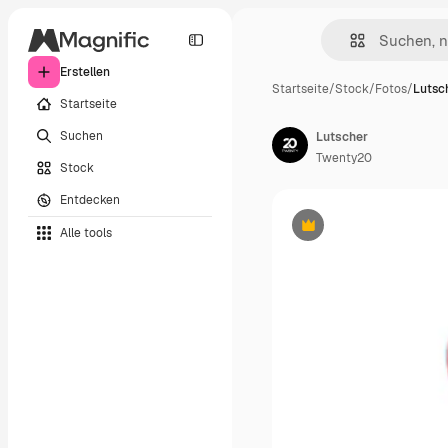
Erstellen
Startseite
/
Stock
/
Fotos
/
Lutsc
Startseite
Suchen
Lutscher
Twenty20
Stock
Entdecken
Alle tools
Premium