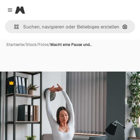
Magnific
Close menu
Nach B
Startseite
/
Stock
/
Fotos
/
Macht eine Pause und…
Premium