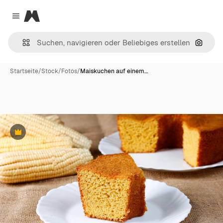
Magnific
Close menu
Nach B
Startseite
/
Stock
/
Fotos
/
Maiskuchen auf einem…
Premium