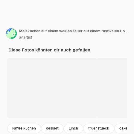
Maiskuchen auf einem weißen Teller auf einem rustikalen Holztisch Typische brasilianische Partygerichte
agartist
Diese Fotos könnten dir auch gefallen
kaffee kuchen
dessert
lunch
fruehstueck
cake