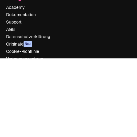
Academy
Dokumentation
Support
AGB
Datenschutzerklärung
Originale
Neu
Cookie-Richtlinie
Vertrauenszentrum
Partner
Unternehmen
Unternehmen
Preise
Über uns
Reviews
Karriere
Suchtrends
Blog