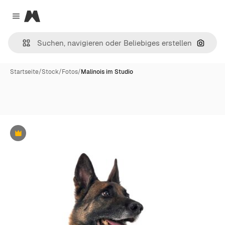
Magnific
Close menu
Nach B
Startseite
/
Stock
/
Fotos
/
Malinois im Studio
Premium