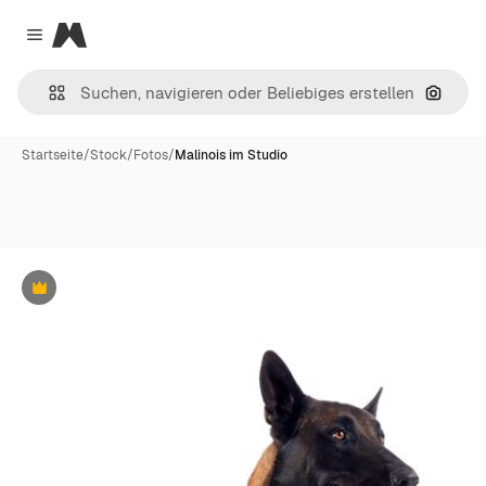
Magnific
Close menu
Nach B
Startseite
/
Stock
/
Fotos
/
Malinois im Studio
Premium