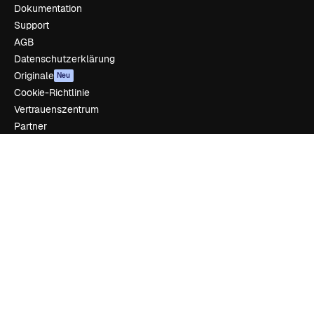
Dokumentation
Support
AGB
Datenschutzerklärung
Originale
Neu
Cookie-Richtlinie
Vertrauenszentrum
Partner
Unternehmen
Unternehmen
Preise
Über uns
Reviews
Karriere
Suchtrends
Blog
Veranstaltungen