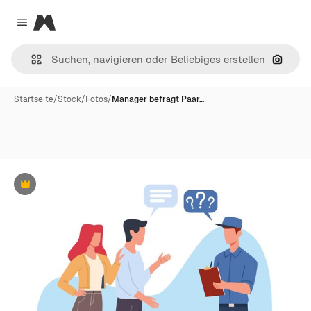
Magnific
Close menu
Nach B
Startseite
/
Stock
/
Fotos
/
Manager befragt Paar…
Premium