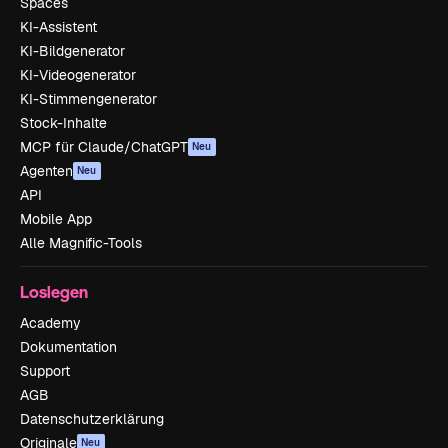
Spaces
KI-Assistent
KI-Bildgenerator
KI-Videogenerator
KI-Stimmengenerator
Stock-Inhalte
MCP für Claude/ChatGPT
Neu
Agenten
Neu
API
Mobile App
Alle Magnific-Tools
Loslegen
Academy
Dokumentation
Support
AGB
Datenschutzerklärung
Originale
Neu