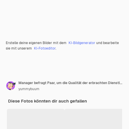
Erstelle deine eigenen Bilder mit dem
KI-Bildgenerator
und bearbeite
sie mit unserem
KI-Fotoeditor
.
Manager befragt Paar, um die Qualität der erbrachten Dienstleistungen zu bewerten Mann mit Checkliste Familie gibt Überprüfung Aufgabenmanagement CRM-System Cartoon-Flat-Stil isolierter Vektor-Feedback-Konzept
yummybuum
Diese Fotos könnten dir auch gefallen